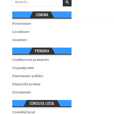
for:
COMUNA
Prezentare
Localizare
Anunturi
PRIMARIA
Conducerea primariei
Organigrama
Functionari publici
Dispozitii primar
Documente
CONSILIUL LOCAL
Consiliul local