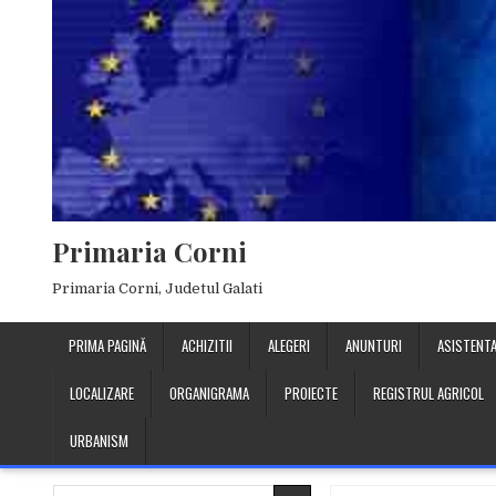
Skip
to
content
Primaria Corni
Primaria Corni, Judetul Galati
PRIMA PAGINĂ
ACHIZITII
ALEGERI
ANUNTURI
ASISTENTA
LOCALIZARE
ORGANIGRAMA
PROIECTE
REGISTRUL AGRICOL
URBANISM
Search